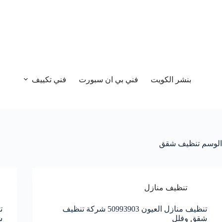
بنشر الكويت
فني بي ان سبورت
فني تكييف
الوسم
تنظيف شقق
تنظيف منازل
تنظيف منازل العيون 50993903‬ شركة تنظيف
شقق وفلل
ش