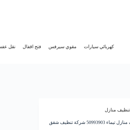
كهربائي سيارات
مقوي سيرفس
فتح اقفال
نقل عفش 
تنظيف منازل
تنظيف منازل تيماء 50993903‬ شركة تنظيف شقق