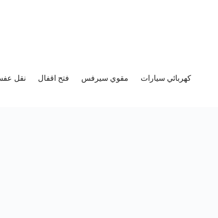
كهربائي سيارات
مقوي سيرفس
فتح اقفال
نقل عفش 