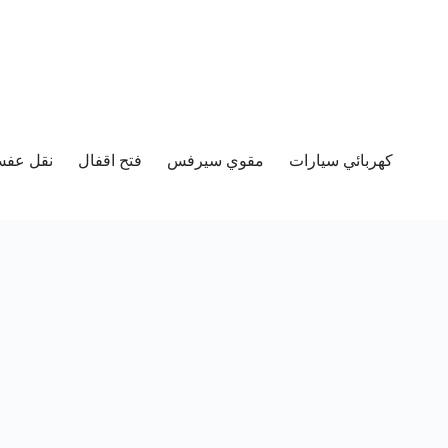
كهربائي سيارات
مقوي سيرفس
فتح اقفال
نقل عفش 