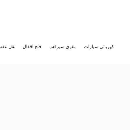
كهربائي سيارات
مقوي سيرفس
فتح اقفال
نقل عفش 