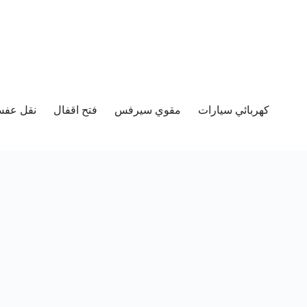
كهربائي سيارات
مقوي سيرفس
فتح اقفال
نقل عفش 