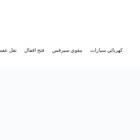
كهربائي سيارات
مقوي سيرفس
فتح اقفال
نقل عفش 