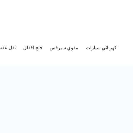
كهربائي سيارات
مقوي سيرفس
فتح اقفال
نقل عفش 