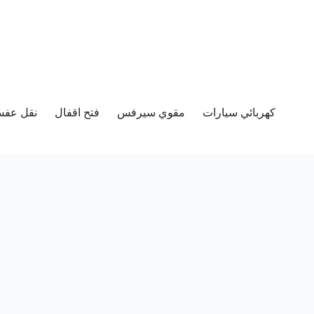
كهربائي سيارات
مقوي سيرفس
فتح اقفال
نقل عفش 