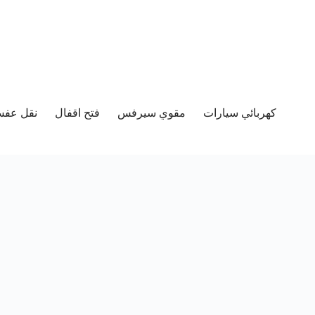
كهربائي سيارات
مقوي سيرفس
فتح اقفال
نقل عفش 