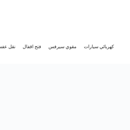
كهربائي سيارات
مقوي سيرفس
فتح اقفال
نقل عفش 