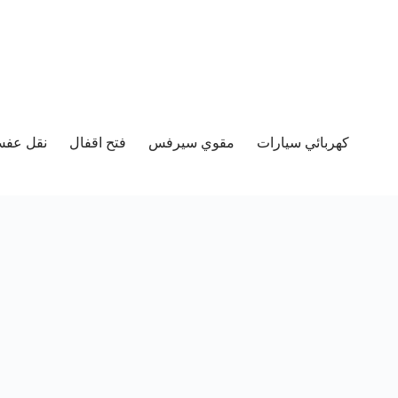
كهربائي سيارات
مقوي سيرفس
فتح اقفال
نقل عفش 