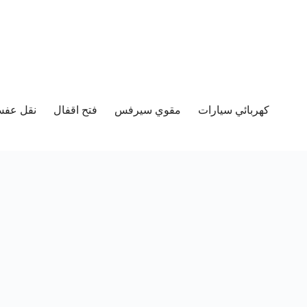
كهربائي سيارات
مقوي سيرفس
فتح اقفال
نقل عفش 