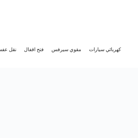
كهربائي سيارات
مقوي سيرفس
فتح اقفال
نقل عفش 