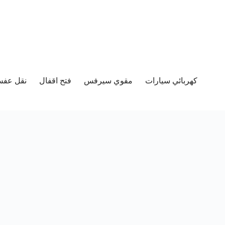
كهربائي سيارات
مقوي سيرفس
فتح اقفال
نقل عفش 