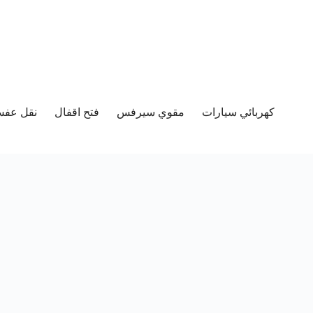
كهربائي سيارات
مقوي سيرفس
فتح اقفال
نقل عفش 