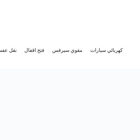
كهربائي سيارات
مقوي سيرفس
فتح اقفال
نقل عفش 