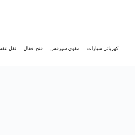
كهربائي سيارات
مقوي سيرفس
فتح اقفال
نقل عفش 