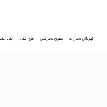
كهربائي سيارات
مقوي سيرفس
فتح اقفال
نقل عفش 