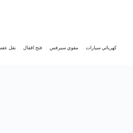
كهربائي سيارات
مقوي سيرفس
فتح اقفال
نقل عفش 