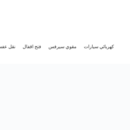
كهربائي سيارات
مقوي سيرفس
فتح اقفال
نقل عفش 