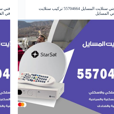
فني ستلايت المسايل 55704664 تركيب ستلايت
ي المسايل
في ال