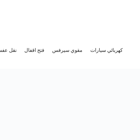
كهربائي سيارات
مقوي سيرفس
فتح اقفال
نقل عفش 