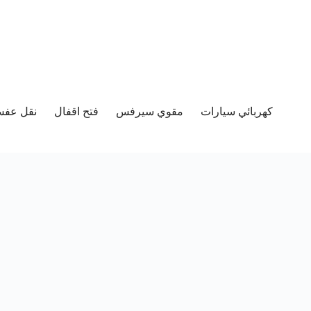
كهربائي سيارات
مقوي سيرفس
فتح اقفال
نقل عفش 