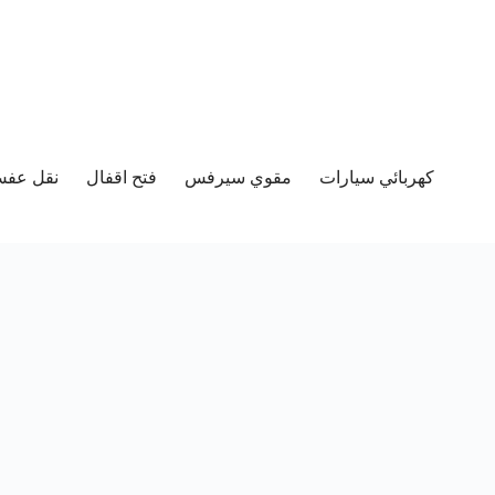
كهربائي سيارات
مقوي سيرفس
فتح اقفال
نقل عفش 