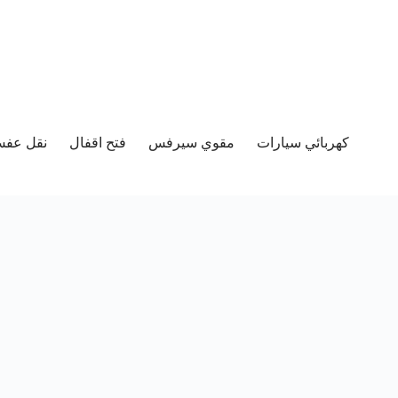
كهربائي سيارات
مقوي سيرفس
فتح اقفال
نقل عفش 