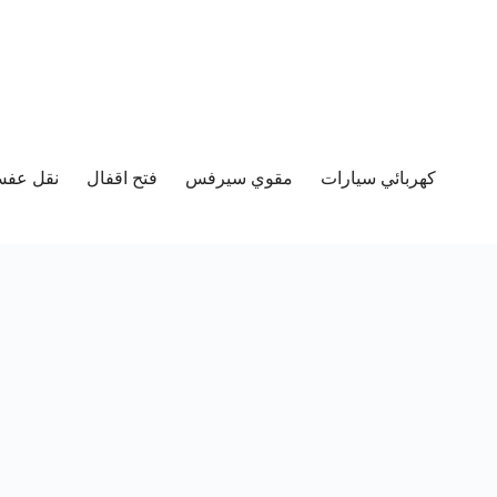
كهربائي سيارات
مقوي سيرفس
فتح اقفال
نقل عفش 