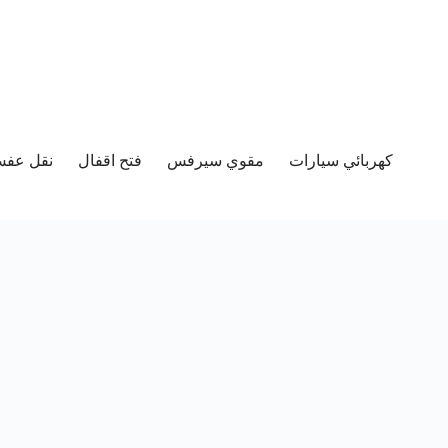
كهربائي سيارات
مقوي سيرفس
فتح اقفال
نقل عفش 