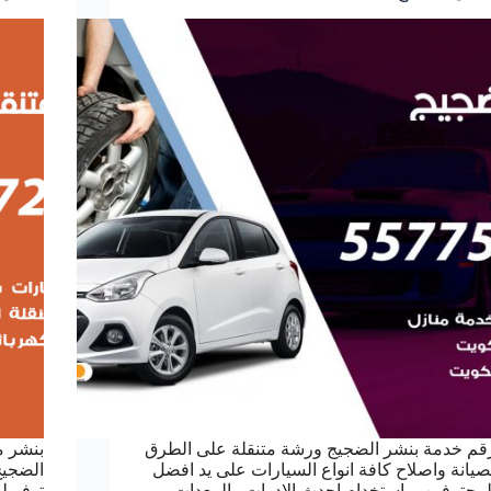
قم خدمة بنشر الضجيج ورشة متنقلة على الطرق
بنشر م
صيانة واصلاح كافة انواع السيارات على يد افضل
الضجيج
لمحترفين وباستخدام احدث الادوات والمعدات،
توفر ل