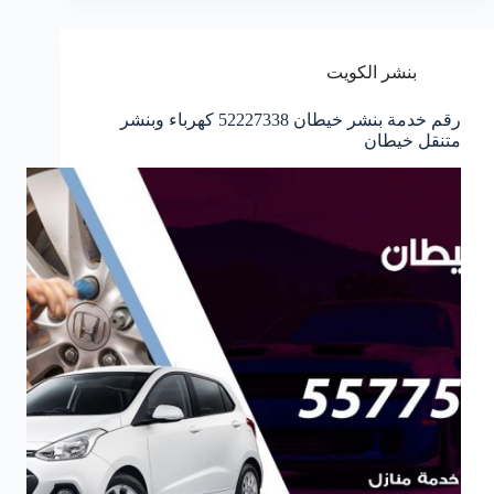
بنشر الكويت
رقم خدمة بنشر خيطان 52227338 كهرباء وبنشر
متنقل خيطان