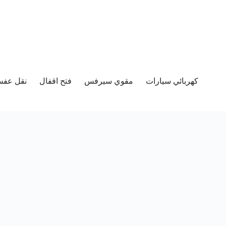
كهربائي سيارات
مقوي سيرفس
فتح اقفال
نقل عفش 