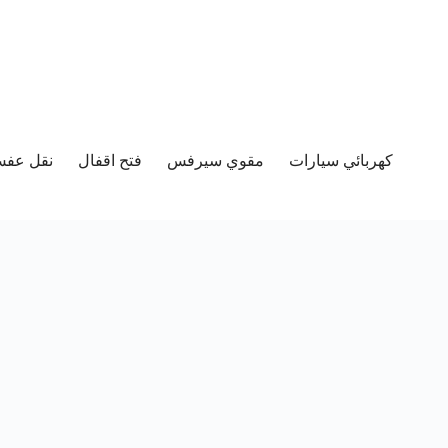
كهربائي سيارات
مقوي سيرفس
فتح اقفال
نقل عفش 