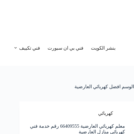
بنشر الكويت
فني بي ان سبورت
فني تكييف
الوسم
افضل كهربائي العارضية
كهربائي
معلم كهربائي العارضية 66409555 رقم خدمة فني
كهربائي منازل العارضية