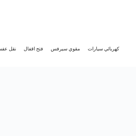
كهربائي سيارات
مقوي سيرفس
فتح اقفال
نقل عفش 