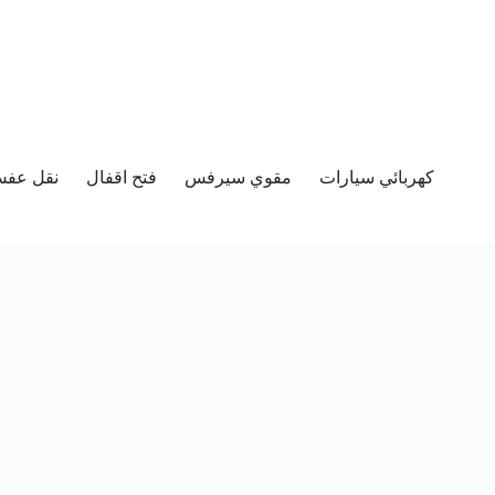
كهربائي سيارات
مقوي سيرفس
فتح اقفال
نقل عفش 