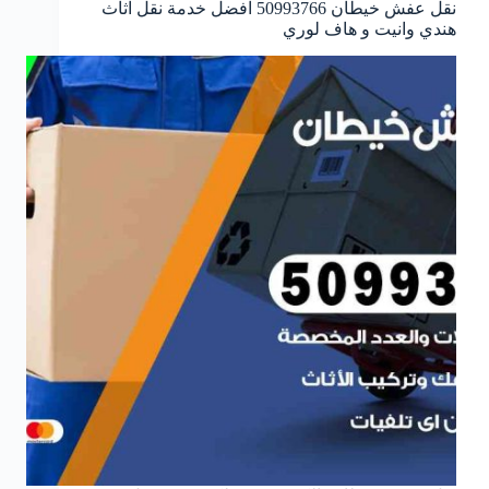
نقل عفش خيطان 50993766 افضل خدمة نقل اثاث
هندي وانيت و هاف لوري